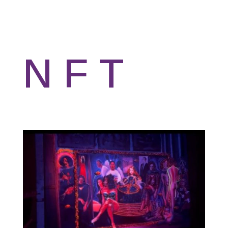
N F T