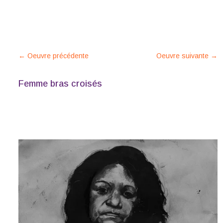
←
Oeuvre précédente
Oeuvre suivante
→
Femme bras croisés